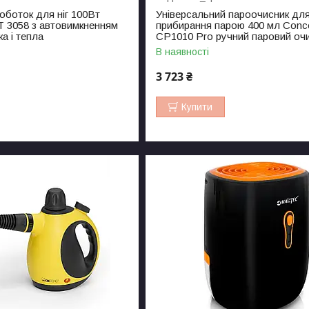
оботок для ніг 100Вт
Універсальний пароочисник дл
T 3058 з автовимкненням
прибирання парою 400 мл Conc
а і тепла
CP1010 Pro ручний паровий о
В наявності
3 723 ₴
Купити