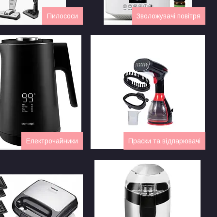
Пилососи
Зволожувачі повітря
Електрочайники
Праски та відпарювачі