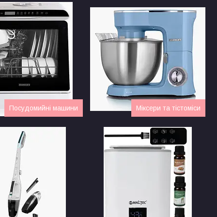
Посудомийні машини
Міксери та тістоміси