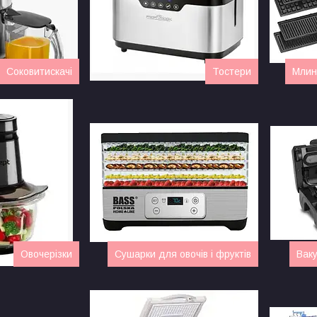
Соковитискачі
Тостери
Млинц
Овочерізки
Сушарки для овочів і фруктів
Ваку