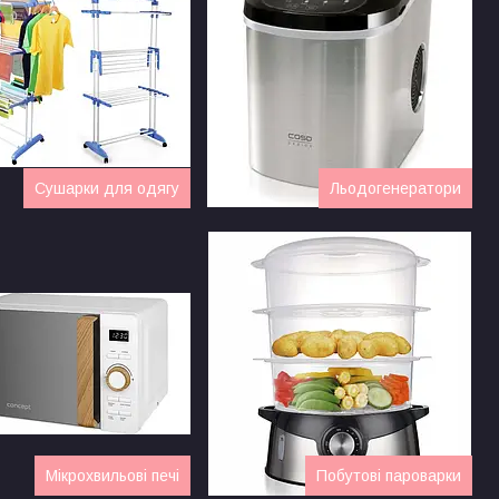
Сушарки для одягу
Льодогенератори
Мікрохвильові печі
Побутові пароварки