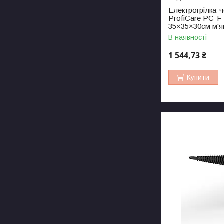
Електрогрілка-ч
ProfiCare PC-F
35×35×30см м'як
В наявності
1 544,73 ₴
Купити