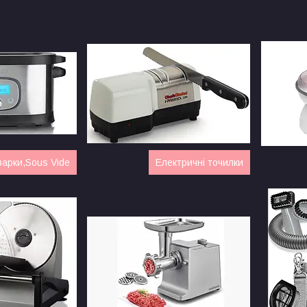
варки,Sous Vide
Електричні точилки