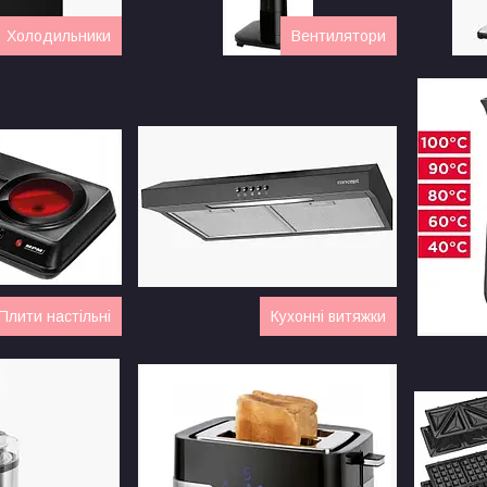
Холодильники
Вентилятори
Плити настільні
Кухонні витяжки