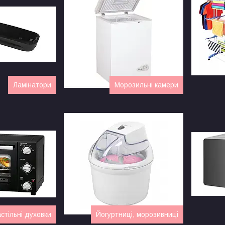
Ламінатори
Морозильні камери
стільні духовки
Йогуртниці, морозивниці