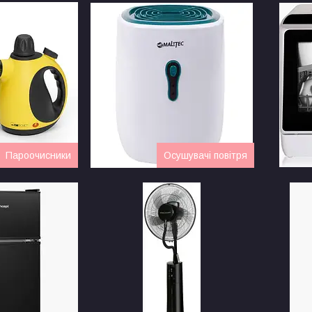
Пароочисники
Осушувачі повітря