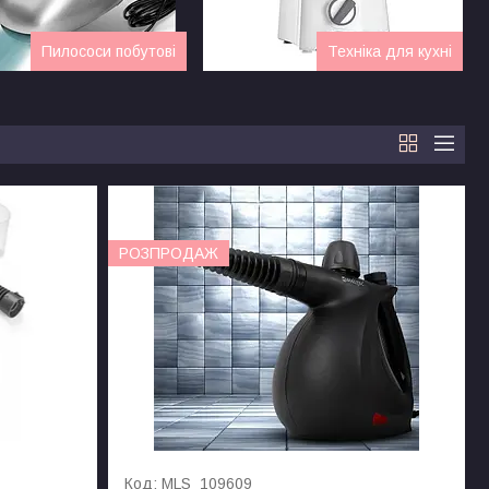
Пилососи побутові
Техніка для кухні
РОЗПРОДАЖ
MLS_109609