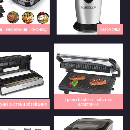
і, вафельниці, кексниці
Кавомолки
Грилі і барбекю побутові
умні системи зберігання
електричні