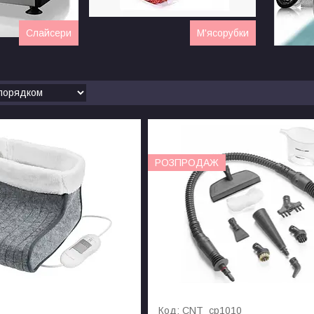
Слайсери
М'ясорубки
РОЗПРОДАЖ
CNT_cp1010