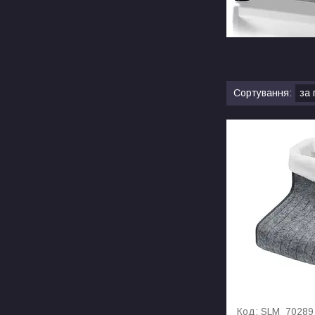
SLM_70289