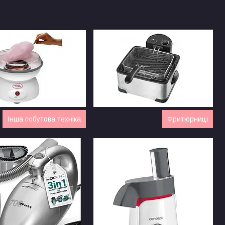
Інша побутова техніка
Фритюрниці