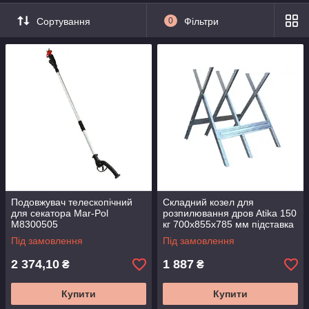
Сортування
0
Фільтри
Подовжувач телескопічний
Складний козел для
для секатора Mar-Pol
розпилювання дров Atika 150
M8300505
кг 700x855x785 мм підставка
для розпилу деревини
Під замовлення
Під замовлення
2 374,10
1 887
₴
₴
Купити
Купити