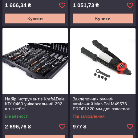
1 666,34
1 051,73
₴
₴
Купити
Купити
Набір інструментів Kraft&Dele
Заклепочник ручний
KD10460 універсальний 292
важільний Mar-Pol M49573
шт в кейсі
PROFI 320 мм для заклепок
2.4-6.4 мм металевий
В наявності
Під замовлення
2 696,76
977
₴
₴