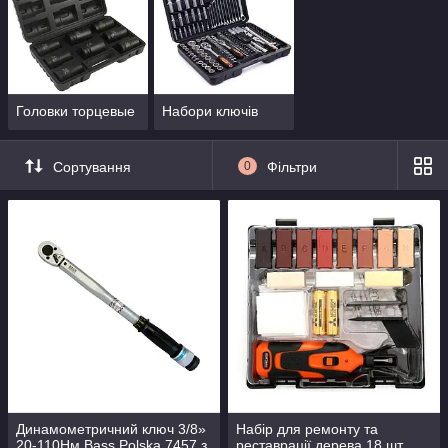
Головки торцевые
Набори ключів
Сортування
0
Фільтри
Динамометричний ключ 3/8»
Набір для ремонту та
20-110Нм Bass Polska 7457 з
реставрації дерева 18 шт