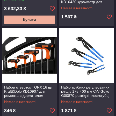
KD10420 курвиметр для
дорожніх і будівельних робіт
3 632,33
Немає в наявності
₴
1 567
₴
Купити
Набор отверток TORX 16 шт
Набір трубних регульованих
Kraft&Dele KD10907 для
кліщів 175-400 мм CrV Geko
ремонта с держателем
G00870 розвідні плоскогубці
4 шт
Немає в наявності
Немає в наявності
846
1 871
₴
₴