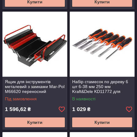
Купити
Купити
Ящик для інструментів
Набір стамесок по дереву 6
металевий з замками Mar-Pol
шт 6-38 мм 250 мм
M66620 переносний
Kraft&Dele KD11772 для
контейнер для зберігання
різьблення та столярних
Під замовлення
В наявності
робіт
1 596,62
1 029
₴
₴
Купити
Купити