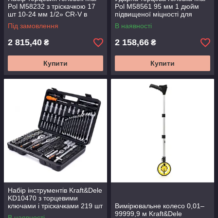
Pol M58232 з тріскачкою 17
Pol M58561 95 мм 1 дюйм
шт 10-24 мм 1/2» CR-V в
підвищеної міцності для
металевому кейсі
монтажу коліс
Під замовлення
В наявності
2 815,40
2 158,66
₴
₴
Купити
Купити
Набір інструментів Kraft&Dele
KD10470 з торцевими
ключами і тріскачками 219 шт
Вимірювальне колесо 0,01–
99999,9 м Kraft&Dele
В наявності