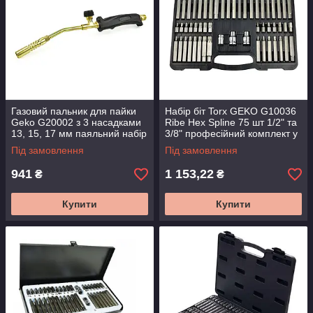
Газовий пальник для пайки
Набір біт Torx GEKO G10036
Geko G20002 з 3 насадками
Ribe Hex Spline 75 шт 1/2" та
13, 15, 17 мм паяльний набір
3/8" професійний комплект у
кейсі
Під замовлення
Під замовлення
941
1 153,22
₴
₴
Купити
Купити