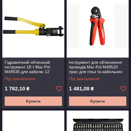
Гідравлічний обтискний
Інструмент для обтиснення
інструмент 18 т Mar-Pol
проводів Mar-Pol M49520
M49535 для кабелю 12
прес для гільз та кабельних
матриць в кейсі
наконечників
Під замовлення
Під замовлення
1 762,10
1 481,08
₴
₴
Купити
Купити