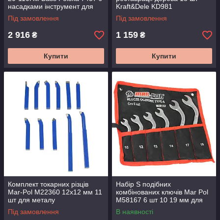
насадками інструмент для
Kraft&Dele KD981
точного затягування
відновлення дерев'яних
Під замовлення
Під замовлення
поверхонь
2 916
1 159
₴
₴
Купити
Купити
Комплект токарних різців
Набір S подібних
Mar-Pol M22360 12x12 мм 11
комбінованих ключів Mar Pol
шт для металу
M58167 6 шт 10 19 мм для
важкодоступних місць авто та
Під замовлення
В наявності
техніки