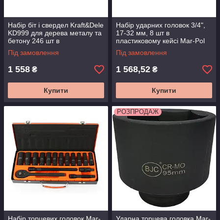
Набір біт і свердел Kraft&Dele
Набір ударних головок 3/4",
KD999 для дерева металу та
17-32 мм, 8 шт в
бетону 246 шт в
пластиковому кейсі Mar-Pol
універсальному кейсі
BJC M58276
Під замовлення
Під замовлення
1 558
1 568,52
₴
₴
Купити
Купити
РОЗПРОДАЖ
Набір торцевих головок Mar-
Ударна торцева головка Mar-