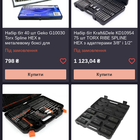
Набір біт 40 шт Geko G10030
Набір біт Kraft&Dele KD10954
Torx Spline HEX в
75 шт TORX RIBE SPLINE
металевому боксі для
HEX з адаптерами 3/8" і 1/2"
шуруповерта
у кейсі для автосервісу
Під замовлення
Під замовлення
798
1 123,04
₴
₴
Купити
Купити