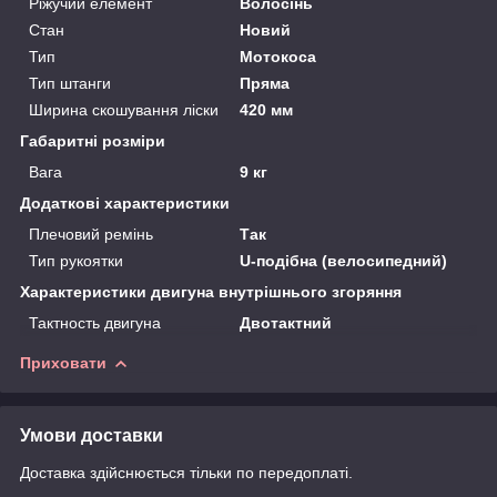
Ріжучий елемент
Волосінь
Стан
Новий
Тип
Мотокоса
Тип штанги
Пряма
Ширина скошування ліски
420 мм
Габаритні розміри
Вага
9 кг
Додаткові характеристики
Плечовий ремінь
Так
Тип рукоятки
U-подібна (велосипедний)
Характеристики двигуна внутрішнього згоряння
Тактность двигуна
Двотактний
Приховати
Умови доставки
Доставка здійснюється тільки по передоплаті.