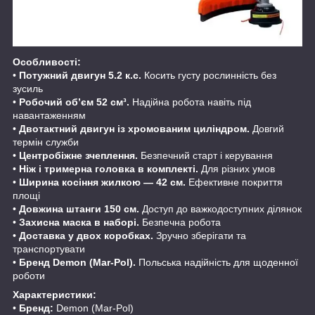
Особливості:
•
Потужний двигун 5.2 к.с.
Косить густу рослинність без
зусиль
•
Робочий об’єм 52 см³.
Надійна робота навіть під
навантаженням
•
Двотактний двигун із хромованим циліндром.
Довгий
термін служби
•
Центробіжне зчеплення.
Безпечний старт і керування
•
Ніж і тримерна головка в комплекті.
Для різних умов
•
Ширина косіння жилкою — 42 см.
Ефективне покриття
площі
•
Довжина штанги 150 см.
Доступ до важкодоступних ділянок
•
Захисна маска в наборі.
Безпечна робота
•
Доставка у двох коробках.
Зручно зберігати та
транспортувати
•
Бренд Demon (Mar-Pol).
Польська надійність для щоденної
роботи
Характеристики:
•
Бренд:
Demon (Mar-Pol)