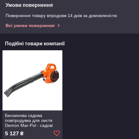
Умови повернення
Повернення товару впродовж 14 днів за домовленістю
Всі умови повернення
Подібні товари компанії
Бензинова садова
повітродувка для листя
Demon Mar-Pol - садові
пилососи та повітродувки
5 127
₴
бензинові.