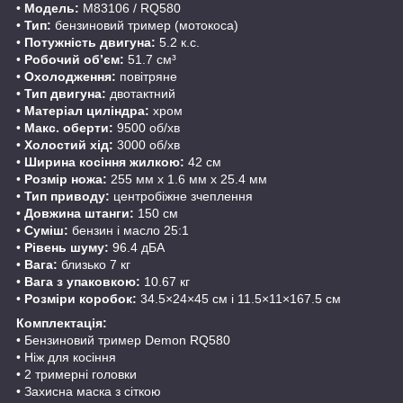
•
Модель:
M83106 / RQ580
•
Тип:
бензиновий тример (мотокоса)
•
Потужність двигуна:
5.2 к.с.
•
Робочий об’єм:
51.7 см³
•
Охолодження:
повітряне
•
Тип двигуна:
двотактний
•
Матеріал циліндра:
хром
•
Макс. оберти:
9500 об/хв
•
Холостий хід:
3000 об/хв
•
Ширина косіння жилкою:
42 см
•
Розмір ножа:
255 мм x 1.6 мм x 25.4 мм
•
Тип приводу:
центробіжне зчеплення
•
Довжина штанги:
150 см
•
Суміш:
бензин і масло 25:1
•
Рівень шуму:
96.4 дБА
•
Вага:
близько 7 кг
•
Вага з упаковкою:
10.67 кг
•
Розміри коробок:
34.5×24×45 см і 11.5×11×167.5 см
Комплектація:
• Бензиновий тример Demon RQ580
• Ніж для косіння
• 2 тримерні головки
• Захисна маска з сіткою