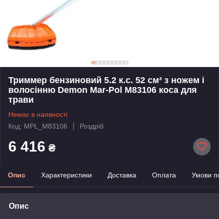
Триммер бензиновий 5.2 к.с. 52 см³ з ножем і
волосінню Demon Mar-Pol M83106 коса для
трави
Немає в наявності
Код: MPL_M83106
Роздріб
6 416
₴
Опис
Характеристики
Доставка
Оплата
Умови п
Опис