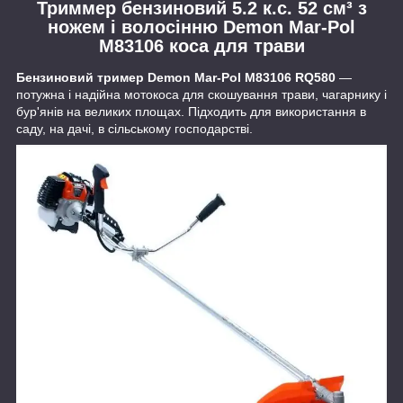
Триммер бензиновий 5.2 к.с. 52 см³ з
ножем і волосінню Demon Mar-Pol
M83106 коса для трави
Бензиновий тример Demon Mar-Pol M83106 RQ580
—
потужна і надійна мотокоса для скошування трави, чагарнику і
бур'янів на великих площах. Підходить для використання в
саду, на дачі, в сільському господарстві.