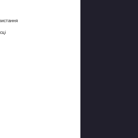
ристання
сці