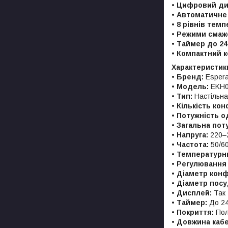
•
Цифровий дис
•
Автоматичне
•
8 рівнів темп
•
Режими смажен
•
Таймер до 24
•
Компактний к
Характеристик
•
Бренд:
Esper
•
Модель:
EKH0
•
Тип:
Настільна
•
Кількість кон
•
Потужність о
•
Загальна пот
•
Напруга:
220–
•
Частота:
50/60
•
Температурни
•
Регулювання 
•
Діаметр конф
•
Діаметр посу
•
Дисплей:
Так
•
Таймер:
До 24
•
Покриття:
Пол
•
Довжина каб