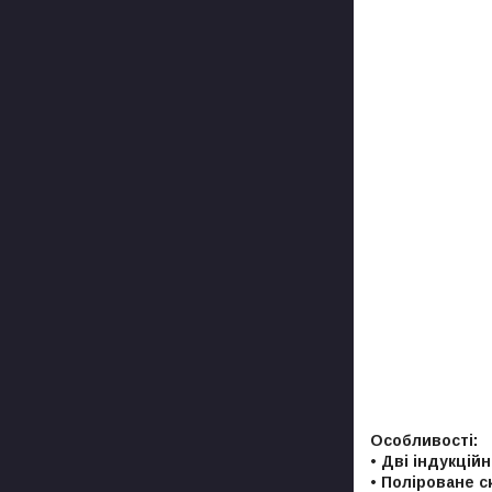
Особливості:
•
Дві індукційн
•
Поліроване с