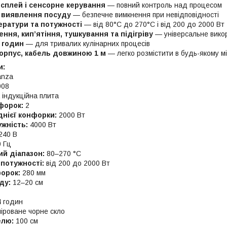
плей і сенсорне керування
— повний контроль над процесом
 виявлення посуду
— безпечне вимкнення при невідповідності
ератури та потужності
— від 80°C до 270°C і від 200 до 2000 Вт
ня, кип’ятіння, тушкування та підігріву
— універсальне вико
 годин
— для тривалих кулінарних процесів
орпус, кабель довжиною 1 м
— легко розмістити в будь-якому мі
и:
anza
08
 індукційна плита
форок:
2
днієї конфорки:
2000 Вт
ужність:
4000 Вт
240 В
 Гц
й діапазон:
80–270 °C
потужності:
від 200 до 2000 Вт
орок:
280 мм
ду:
12–20 см
 годин
іроване чорне скло
елю:
100 см