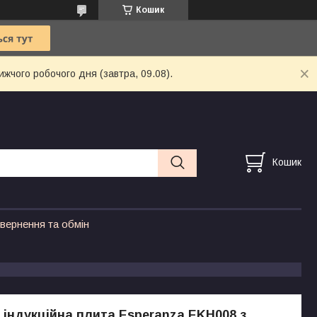
Кошик
ижчого робочого дня (завтра, 09.08).
Кошик
вернення та обмін
 індукційна плита Esperanza EKH008 з