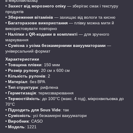
в мікрохвильовці
•
Захист від морозного опіку
— зберігає смак і текстуру
продуктів
•
Збереження вітамінів
— захищає від вологи та кисню
•
Багаторазове використання
— плівку можна мити й
використовувати повторно
•
Наліпки з QR-кодами в комплекті
— для зручного
маркування
•
Сумісна з усіма безкамерними вакууматорами
—
універсальний формат
Характеристики
•
Товщина плівки
: 150 мкм
•
Розмір рулону
: 20 см x 600 см
•
Кількість рулонів
: 2
•
Матеріал
: без BPA
•
Тип структури
: рифлена
•
Герметизація
: термозварювання
•
Термостійкість
: до 100°C (макс. 4 год), мікрохвильовка до
70°C
•
Підходить для Sous Vide
: так
•
Сумісність
: усі безкамерні вакууматори
•
Виробник
: CASO
•
Модель
: 1221