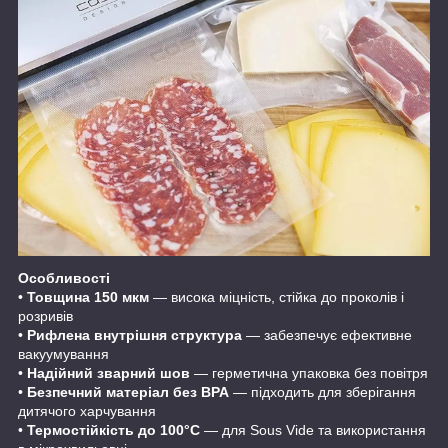
Особливості
•
Товщина 150 мкм
— висока міцність, стійка до проколів і
розривів
•
Рифлена внутрішня структура
— забезпечує ефективне
вакуумування
•
Надійний зварний шов
— герметична упаковка без повітря
•
Безпечний матеріал без BPA
— підходить для зберігання
дитячого харчування
•
Термостійкість до 100°C
— для Sous Vide та використання