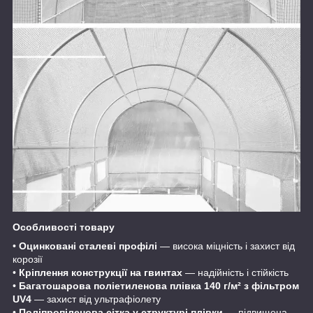
Особливості товару
•
Оцинковані сталеві профілі
— висока міцність і захист від
корозії
•
Кріплення конструкції на гвинтах
— надійність і стійкість
•
Багатошарова поліетиленова плівка 140 г/м² з фільтром
UV4
— захист від ультрафіолету
•
Поліпропіленова сітка у структурі плівки
— підвищена