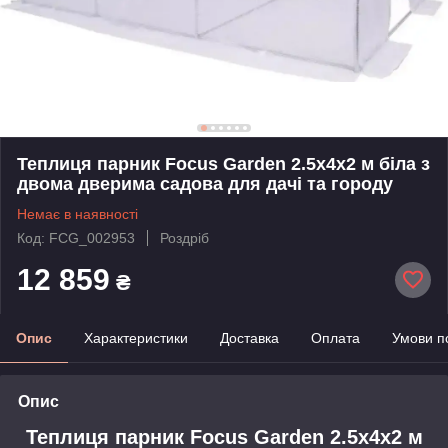
Теплиця парник Focus Garden 2.5x4x2 м біла з
двома дверима садова для дачі та городу
Немає в наявності
Код: FCG_002953
Роздріб
12 859
₴
Опис
Характеристики
Доставка
Оплата
Умови п
Опис
Теплиця парник Focus Garden 2.5x4x2 м