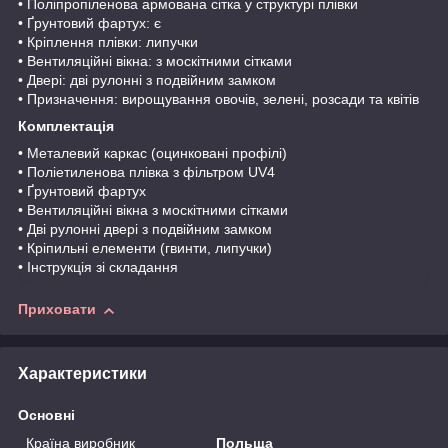
• Поліпропіленова армована сітка у структурі плівки
• Ґрунтовий фартух: є
• Кріплення плівки: липучки
• Вентиляційні вікна: з москітними сітками
• Двері: дві рулонні з подвійним замком
• Призначення: вирощування овочів, зелені, розсади та квітів
Комплектація
• Металевий каркас (оцинковані профілі)
• Поліетиленова плівка з фільтром UV4
• Ґрунтовий фартух
• Вентиляційні вікна з москітними сітками
• Дві рулонні двері з подвійним замком
• Кріпильні елементи (гвинти, липучки)
• Інструкція зі складання
Приховати
Характеристики
Основні
Країна виробник
Польща