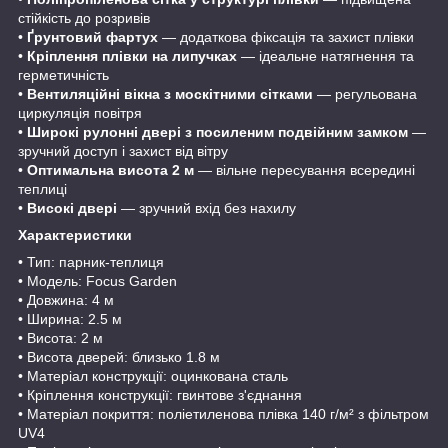
стійкість до розривів
•
Ґрунтовий фартух
— додаткова фіксація та захист плівки
•
Кріплення плівки на липучках
— ідеальне натягнення та
герметичність
•
Вентиляційні вікна з москітними сітками
— регульована
циркуляція повітря
•
Широкі рулонні двері з посиленим подвійним замком
—
зручний доступ і захист від вітру
•
Оптимальна висота 2 м
— вільне пересування всередині
теплиці
•
Високі двері
— зручний вхід без нахилу
Характеристики
• Тип: парник-теплиця
• Модель: Focus Garden
• Довжина: 4 м
• Ширина: 2.5 м
• Висота: 2 м
• Висота дверей: близько 1.8 м
• Матеріал конструкції: оцинкована сталь
• Кріплення конструкції: гвинтове з'єднання
• Матеріал покриття: поліетиленова плівка 140 г/м² з фільтром
UV4