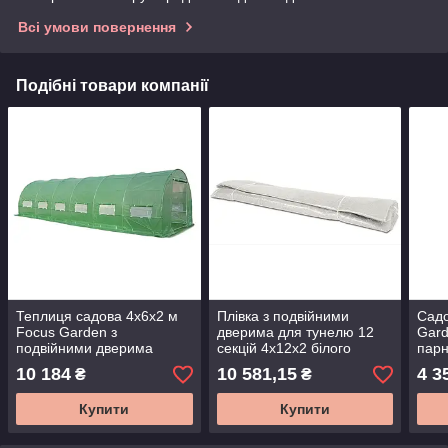
Всі умови повернення
Подібні товари компанії
Теплиця садова 4x6x2 м
Плівка з подвійними
Садо
Focus Garden з
дверима для тунелю 12
Gard
подвійними дверима
секцій 4x12x2 білого
парн
зелена парник для городу
кольору Cultivo
Поль
10 184
10 581,15
4 3
₴
₴
та розсади
Купити
Купити