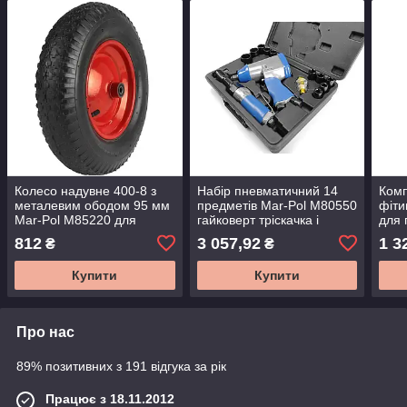
Колесо надувне 400-8 з
Набір пневматичний 14
Комп
металевим ободом 95 мм
предметів Mar-Pol M80550
фіти
Mar-Pol M85220 для
гайковерт тріскачка і
для 
садової та будівельної
насадки 1/2" для СТО і
комп
812
3 057,92
1 3
₴
₴
тачки
гаража
Купити
Купити
Про нас
89% позитивних з 191 відгука за рік
Працює з 18.11.2012