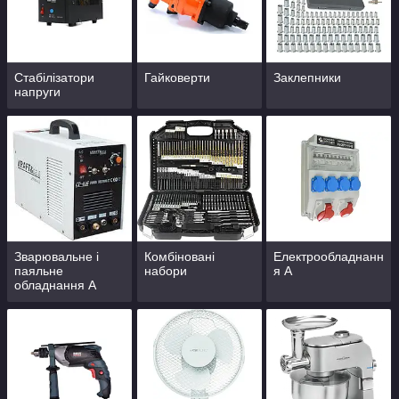
Стабілізатори
Гайковерти
Заклепники
напруги
Зварювальне і
Комбіновані
Електрообладнанн
паяльне
набори
я А
обладнання А