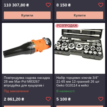
110 307,80
8 150
₴
₴
Купити
Купити
РОЗПРОДАЖ
Повітродувка садова насадка
Набір торцевих ключів 3/4"
28 мм Mar-Pol M83267
21-65 мм 12-гранний 26 шт
вітродуйка для кущорізів і
Geko G10114 в кейсі
тримерів
Під замовлення
В наявності
2 861,20
5 100
₴
₴