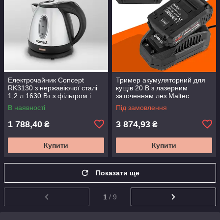
Електрочайник Concept
Тример акумуляторний для
RK3130 з нержавіючої сталі
кущів 20 В з лазерним
1,2 л 1630 Вт з фільтром і
заточенням лез Maltec
захистом від накипу
111400 бездротовий кущоріз
В наявності
Під замовлення
1 788,40
3 874,93
₴
₴
Купити
Купити
Показати ще
1
/ 9