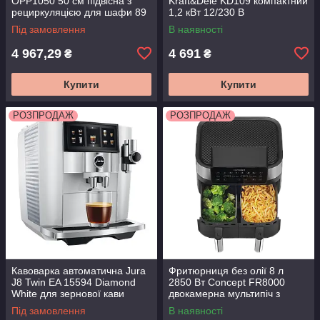
OPP1050 50 см підвісна з
Kraft&Dele KD109 компактний
рециркуляцією для шафи 89
1,2 кВт 12/230 В
Вт
бензогенератор для будинку
Під замовлення
В наявності
та дачі
4 967,29
4 691
₴
₴
Купити
Купити
РОЗПРОДАЖ
РОЗПРОДАЖ
Кавоварка автоматична Jura
Фритюрниця без олії 8 л
J8 Twin EA 15594 Diamond
2850 Вт Concept FR8000
White для зернової кави
двокамерна мультипіч з
таймером та сенсорним
Під замовлення
В наявності
керуванням