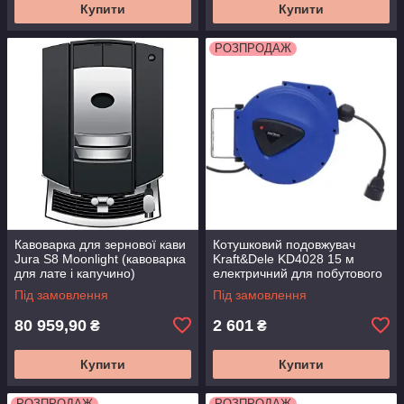
Купити
Купити
РОЗПРОДАЖ
Кавоварка для зернової кави
Котушковий подовжувач
Jura S8 Moonlight (кавоварка
Kraft&Dele KD4028 15 м
для лате і капучино)
електричний для побутового
використання
Під замовлення
Під замовлення
80 959,90
2 601
₴
₴
Купити
Купити
РОЗПРОДАЖ
РОЗПРОДАЖ