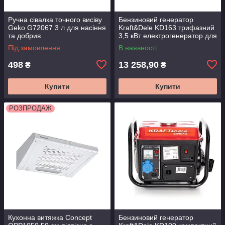
Ручна сівалка точного висіву
Бензиновий генератор
Geko G72067 3 л для насіння
Kraft&Dele KD163 трифазний
та добрив
3,5 кВт електрогенератор для
резервного живлення
Під замовлення
В наявності
498
13 258,90
₴
₴
Купити
Купити
РОЗПРОДАЖ
Кухонна витяжка Concept
Бензиновий генератор