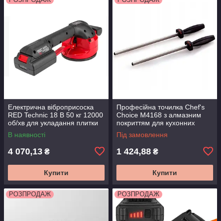
Електрична віброприсоска
Професійна точилка Chef's
RED Technic 18 В 50 кг 12000
Choice M4168 з алмазним
об/хв для укладання плитки
покриттям для кухонних
ножів універсальна
В наявності
Під замовлення
компактна
4 070,13
1 424,88
₴
₴
Купити
Купити
РОЗПРОДАЖ
РОЗПРОДАЖ