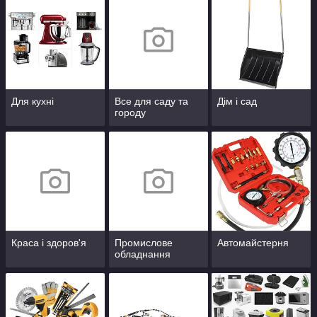
Для кухні
Все для саду та
Дім і сад
городу
Краса і здоров'я
Промислове
Автомайстерня
обладнання