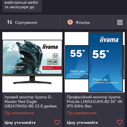
майстриські меблі
та аксесуари до
них
Сортування
0
Фільтри
Ігровий монітор Iiyama G-
Професійний монітор Iiyama
Master Red Eagle
ProLite LH5541UHS-B2 55" 4K
GB2470HSU-B6 23,8 дюйма
IPS 60Hz 8мс
Full HD Fast IPS 180 Гц 0,2
Під замовлення
Під замовлення
мс MPRT
Ціну уточнюйте
Ціну уточнюйте