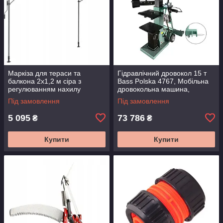
Маркіза для тераси та
Гідравлічний дровокол 15 т
балкона 2x1,2 м сіра з
Bass Polska 4767, Мобільна
регулюванням нахилу
дровокольна машина,
SucceBuy
Дровокол для дачі
Під замовлення
Під замовлення
5 095
73 786
₴
₴
Купити
Купити