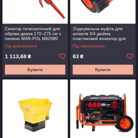
Секатор телескопічний для
З'єднувальна муфта для
обрізки дерев 170–275 см з
шлангів 3/4 дюйма
пилкою MAR-POL M82980
пластиковий конектор для
поливального шланга
Під замовлення
Під замовлення
1 113,68
63
₴
₴
Купити
Купити