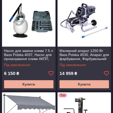
Насос для заміни оливи 7.5 л
Малярний апарат 1250 Вт
Bass Polska 4037, Насос для
Bass Polska 4530, Апарат для
прокачування оливи АКПП,
фарбування, Фарбувальний
Помпа для заміни оливи КПП
агрегат, Апарат для
Під замовлення
Під замовлення
фарбування стін
6 150
14 959
₴
₴
Купити
Купити
Топ