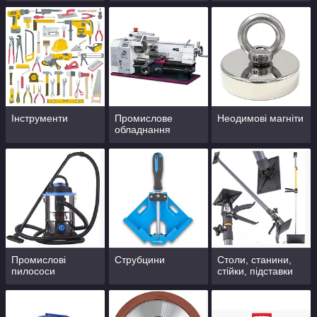
Інструменти
Промислове
Неодимові магніти
обладнання
Промислові
Струбцини
Столи, станини,
пилососи
стійки, підставки