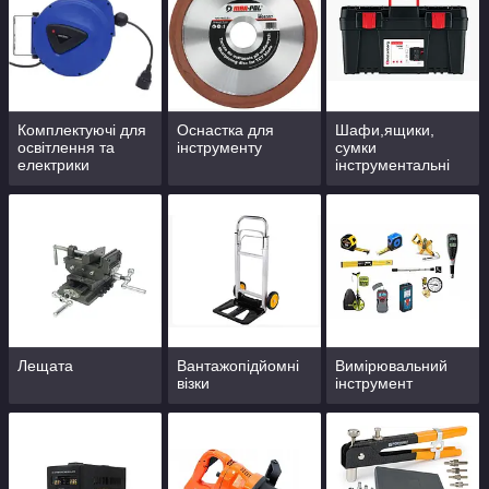
Комплектуючі для
Оснастка для
Шафи,ящики,
освітлення та
інструменту
сумки
електрики
інструментальні
Лещата
Вантажопідйомні
Вимірювальний
візки
інструмент