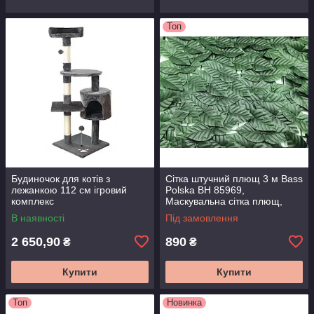
Топ
Будиночок для котів з
Сітка штучний плющ 3 м Bass
лежанкою 112 см ігровий
Polska BH 85969,
комплекс
Маскувальна сітка плющ,
Штучне листя плющ, Сітка
В наявності
Під замовлення
для балкону
2 650,90
890
₴
₴
Купити
Купити
Топ
Новинка