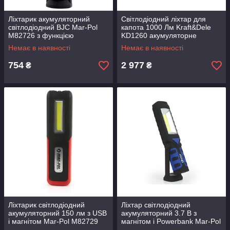
Ліхтарик акумуляторний
Світлодіодний ліхтар для
світлодіодний BJC Mar-Pol
капота 1000 Лм Kraft&Dele
M82726 з функцією
KD1260 акумуляторне
Powerbank і швидкою
робоче світло для автомобіля
Немає в наявності
Немає в наявності
зарядкою USB
754
2 977
₴
₴
Ліхтарик світлодіодний
Ліхтар світлодіодний
акумуляторний 150 лм з USB
акумуляторний 3.7 В з
і магнітом Mar-Pol M82729
магнітом і Powerbank Mar-Pol
портативний робочий
M82731 Ripper для СТО і