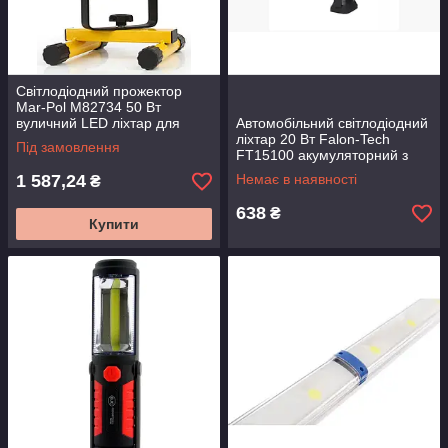
Світлодіодний прожектор
Mar-Pol M82734 50 Вт
вуличний LED ліхтар для
Автомобільний світлодіодний
освітлення
ліхтар 20 Вт Falon-Tech
Під замовлення
FT15100 акумуляторний з
магнітом і двома режимами
1 587,24
Немає в наявності
₴
638
₴
Купити