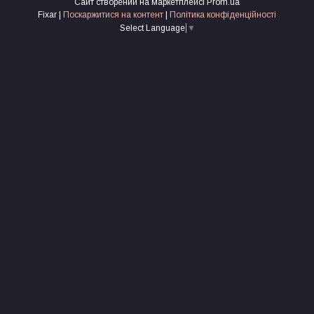
Сайт створений на маркетплейсі
Prom.ua
Fixar |
Поскаржитися на контент
|
Політика конфіденційності
Select Language
▼