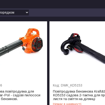
76
DWK_KD5153
ва повітродувка для
Повітродувка бензинова Kraft&
r-Pol - садові пилососи
KD5153 садова 2-тактна для п
 бензинові.
листя та сміття на ділянці
Немає в наявності