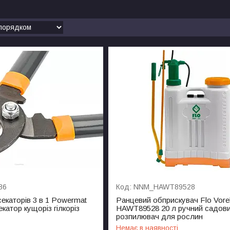
86
NNM_HAWT89528
екаторів 3 в 1 Powermat
Ранцевий обприскувач Flo Vore
атор кущоріз гілкоріз
HAWT89528 20 л ручний садов
розпилювач для рослин
Немає в наявності