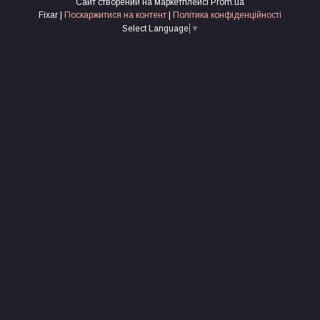
Сайт створений на маркетплейсі
Prom.ua
Fixar |
Поскаржитися на контент
|
Політика конфіденційності
Select Language
▼