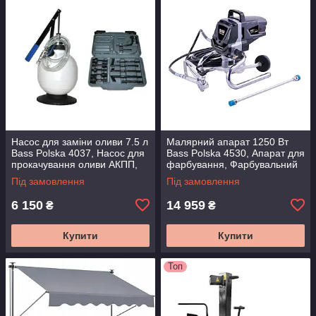
Насос для заміни оливи 7.5 л
Малярний апарат 1250 Вт
Bass Polska 4037, Насос для
Bass Polska 4530, Апарат для
прокачування оливи АКПП,
фарбування, Фарбувальний
Помпа для заміни оливи КПП
агрегат, Апарат для
Під замовлення
Під замовлення
фарбування стін
6 150
14 959
₴
₴
Купити
Купити
Топ