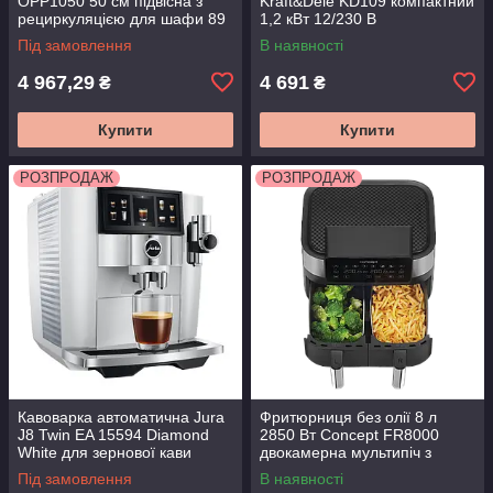
OPP1050 50 см підвісна з
Kraft&Dele KD109 компактний
рециркуляцією для шафи 89
1,2 кВт 12/230 В
Вт
бензогенератор для будинку
Під замовлення
В наявності
та дачі
4 967,29
4 691
₴
₴
Купити
Купити
РОЗПРОДАЖ
РОЗПРОДАЖ
Кавоварка автоматична Jura
Фритюрниця без олії 8 л
J8 Twin EA 15594 Diamond
2850 Вт Concept FR8000
White для зернової кави
двокамерна мультипіч з
таймером та сенсорним
Під замовлення
В наявності
керуванням