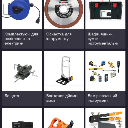
Комплектуючі для
Оснастка для
Шафи,ящики,
освітлення та
інструменту
сумки
електрики
інструментальні
Лещата
Вантажопідйомні
Вимірювальний
візки
інструмент