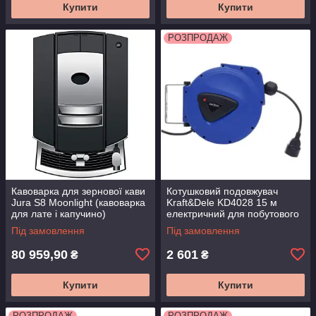
Купити
Купити
РОЗПРОДАЖ
Кавоварка для зернової кави
Котушковий подовжувач
Jura S8 Moonlight (кавоварка
Kraft&Dele KD4028 15 м
для лате і капучино)
електричний для побутового
використання
Під замовлення
Під замовлення
80 959,90
2 601
₴
₴
Купити
Купити
РОЗПРОДАЖ
РОЗПРОДАЖ