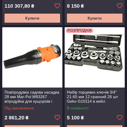
110 307,80
8 150
₴
₴
Купити
Купити
РОЗПРОДАЖ
Повітродувка садова насадка
Набір торцевих ключів 3/4"
28 мм Mar-Pol M83267
21-65 мм 12-гранний 26 шт
вітродуйка для кущорізів і
Geko G10114 в кейсі
тримерів
Під замовлення
В наявності
2 861,20
5 100
₴
₴