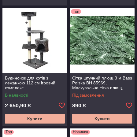
Топ
Будиночок для котів з
Сітка штучний плющ 3 м Bass
лежанкою 112 см ігровий
Polska BH 85969,
комплекс
Маскувальна сітка плющ,
Штучне листя плющ, Сітка
В наявності
Під замовлення
для балкону
2 650,90
890
₴
₴
Купити
Купити
Топ
Новинка