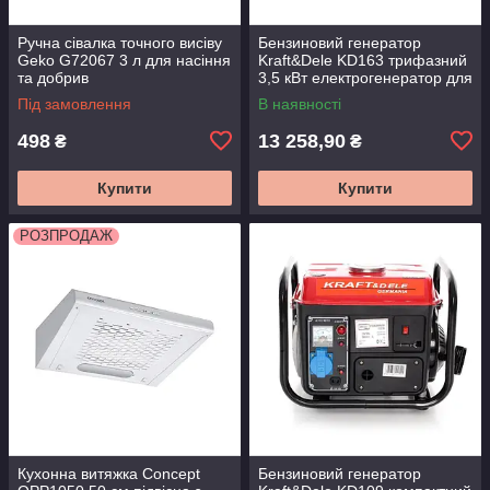
Ручна сівалка точного висіву
Бензиновий генератор
Geko G72067 3 л для насіння
Kraft&Dele KD163 трифазний
та добрив
3,5 кВт електрогенератор для
резервного живлення
Під замовлення
В наявності
498
13 258,90
₴
₴
Купити
Купити
РОЗПРОДАЖ
Кухонна витяжка Concept
Бензиновий генератор