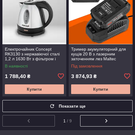
Електрочайник Concept
Тример акумуляторний для
RK3130 з нержавіючої сталі
кущів 20 В з лазерним
1,2 л 1630 Вт з фільтром і
заточенням лез Maltec
захистом від накипу
111400 бездротовий кущоріз
В наявності
Під замовлення
1 788,40
3 874,93
₴
₴
Купити
Купити
Показати ще
1
/ 9