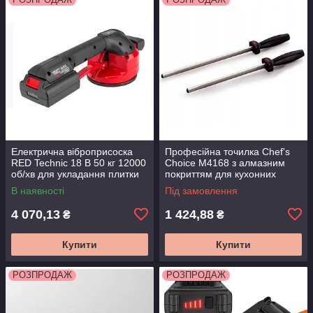
Електрична віброприсоска
Професійна точилка Chef's
RED Technic 18 В 50 кг 12000
Choice M4168 з алмазним
об/хв для укладання плитки
покриттям для кухонних
ножів універсальна
В наявності
Під замовлення
компактна
4 070,13
1 424,88
₴
₴
Купити
Купити
РОЗПРОДАЖ
РОЗПРОДАЖ