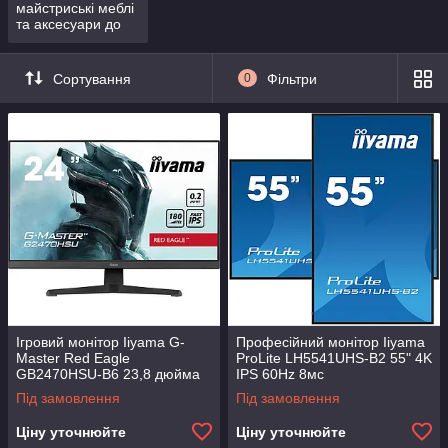
майстриські меблі
та аксесуари до
них
Сортування
0
Фільтри
Ігровий монітор Iiyama G-
Професійний монітор Iiyama
Master Red Eagle
ProLite LH5541UHS-B2 55" 4K
GB2470HSU-B6 23,8 дюйма
IPS 60Hz 8мс
Full HD Fast IPS 180 Гц 0,2
Під замовлення
Під замовлення
мс MPRT
Ціну уточнюйте
Ціну уточнюйте