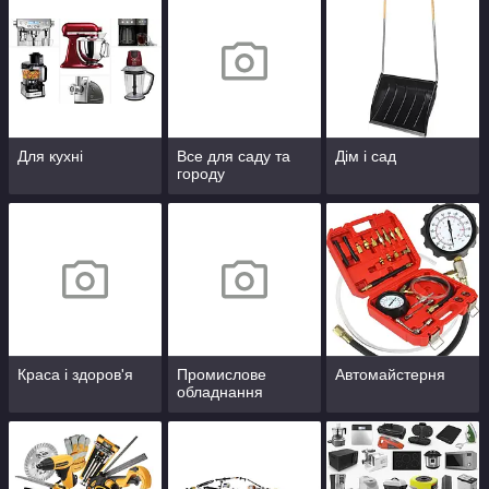
Для кухні
Все для саду та
Дім і сад
городу
Краса і здоров'я
Промислове
Автомайстерня
обладнання