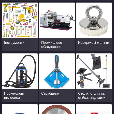
Інструменти
Промислове
Неодимові магніти
обладнання
Промислові
Струбцини
Столи, станини,
пилососи
стійки, підставки