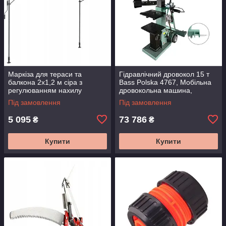
Маркіза для тераси та
Гідравлічний дровокол 15 т
балкона 2x1,2 м сіра з
Bass Polska 4767, Мобільна
регулюванням нахилу
дровокольна машина,
SucceBuy
Дровокол для дачі
Під замовлення
Під замовлення
5 095
73 786
₴
₴
Купити
Купити