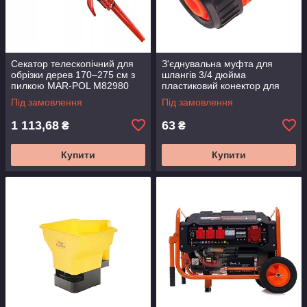
Секатор телескопічний для
З'єднувальна муфта для
обрізки дерев 170–275 см з
шлангів 3/4 дюйма
пилкою MAR-POL M82980
пластиковий конектор для
поливального шланга
Під замовлення
Під замовлення
1 113,68
63
₴
₴
Купити
Купити