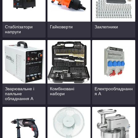
Стабілізатори
Гайковерти
Заклепники
напруги
Зварювальне і
Комбіновані
Електрообладнанн
паяльне
набори
я А
обладнання А